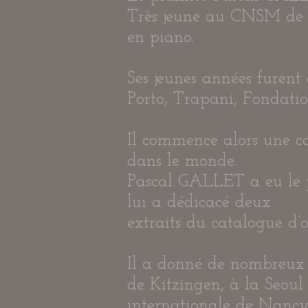
Très jeune au CNSM de Pa
en piano.
Ses jeunes années furent
Porto, Trapani, Fondatio
Il commence alors une car
dans le monde.
Pascal GALLET a eu le pr
lui a dédicacé deux
extraits du catalogue d’o
Il a donné de nombreux m
de Kitzingen, à la Seou
internationale de Nancy