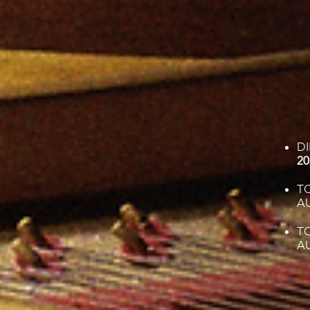
DI
20
T
AU
T
A