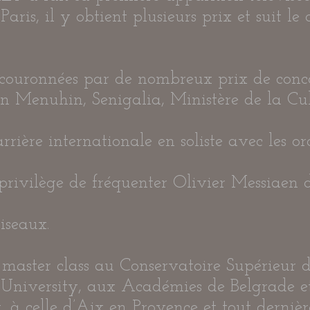
ris, il y obtient plusieurs prix et suit le
 couronnées par de nombreux prix de conco
n Menuhin, Senigalia, Ministère de la Cul
rière internationale en soliste avec les orc
ivilège de fréquenter Olivier Messiaen de
iseaux.
aster class au Conservatoire Supérieur de
l University, aux Académies de Belgrade e
, à celle d’Aix en Provence et tout derni